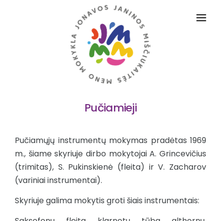
PRADINIS
APIE MUS
VEIKLOS SRITYS
Pučiamieji
DALYKAI
TĖVAMS IR MOKINIAMS
Pučiamųjų instrumentų mokymas pradėtas 1969
ADMINISTRACINĖ INFORMACIJA
m., šiame skyriuje dirbo mokytojai A. Grincevičius
(trimitas), S. Pukinskienė (fleita) ir V. Zacharov
STRUKTŪRA IR KONTAKTAI
(variniai instrumentai).
PASLAUGOS
Skyriuje galima mokytis groti šiais instrumentais:
D.U.K.
Saksofonu, fleita, klarnetu, tūba, althornu,