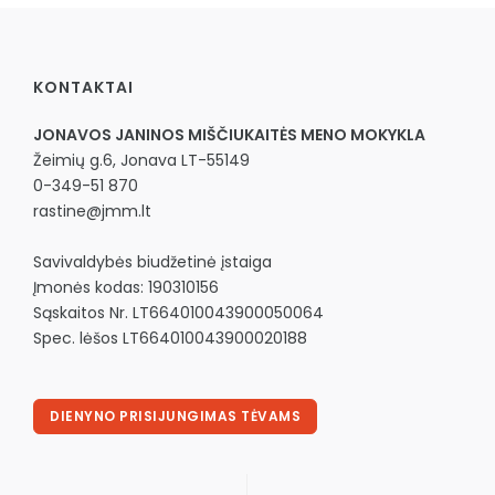
KONTAKTAI
JONAVOS JANINOS MIŠČIUKAITĖS MENO MOKYKLA
Žeimių g.6, Jonava LT-55149
0-349-51 870
rastine@jmm.lt
Savivaldybės biudžetinė įstaiga
Įmonės kodas: 190310156
Sąskaitos Nr. LT664010043900050064
Spec. lėšos LT664010043900020188
DIENYNO PRISIJUNGIMAS TĖVAMS