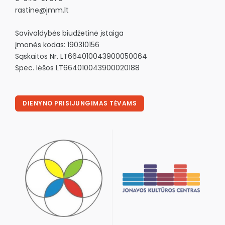
rastine@jmm.lt
Savivaldybės biudžetinė įstaiga
Įmonės kodas: 190310156
Sąskaitos Nr. LT664010043900050064
Spec. lėšos LT664010043900020188
DIENYNO PRISIJUNGIMAS TĖVAMS