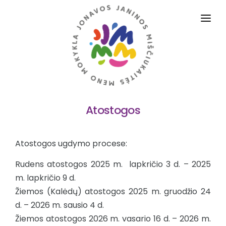
PRADINIS
APIE MUS
VEIKLOS SRITYS
Atostogos
DALYKAI
TĖVAMS IR MOKINIAMS
Atostogos ugdymo procese:
ADMINISTRACINĖ INFORMACIJA
Rudens atostogos 2025 m. lapkričio 3 d. – 2025
m. lapkričio 9 d.
STRUKTŪRA IR KONTAKTAI
Žiemos (Kalėdų) atostogos 2025 m. gruodžio 24
PASLAUGOS
d. – 2026 m. sausio 4 d.
Žiemos atostogos 2026 m. vasario 16 d. – 2026 m.
D.U.K.